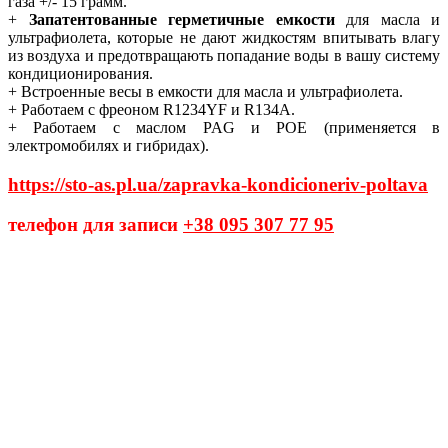
газа +/- 15 грамм.
+
Запатентованные герметичные емкости
для масла и
ультрафиолета, которые не дают жидкостям впитывать влагу
из воздуха и предотвращають попадание воды в вашу систему
кондиционирования.
+ Встроенные весы в емкости для масла и ультрафиолета.
+ Работаем с фреоном R1234YF и R134А.
+ Работаем с маслом PAG и POE (применяется в
электромобилях и гибридах).
https://sto-as.pl.ua/zapravka-kondicioneriv-poltava
телефон для записи
+38 095 307 77 95