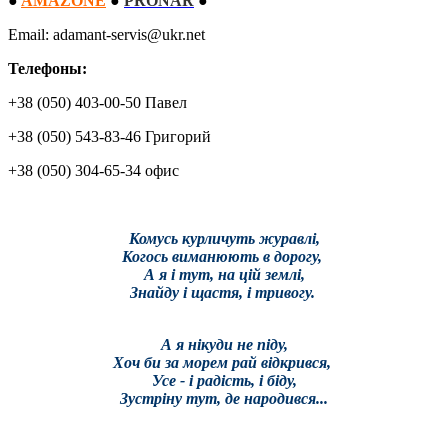
●
AMAZONE
●
PRONAR
●
Email: adamant-servis@ukr.net
Телефоны:
+38 (050) 403-00-50 Павел
+38 (050) 543-83-46 Григорий
+38 (050) 304-65-34 офис
Комусь курличуть журавлі,
Когось виманюють в дорогу,
А я і тут, на цій землі,
Знайду і щастя, і тривогу.
А я нікуди не піду,
Хоч би за морем рай відкрився,
Усе - і радість, і біду,
Зустріну тут, де народився...