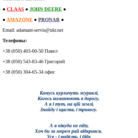
●
CLAAS
●
JOHN DEERE
●
●
AMAZONE
●
PRONAR
●
Email: adamant-servis@ukr.net
Телефоны:
+38 (050) 403-00-50 Павел
+38 (050) 543-83-46 Григорий
+38 (050) 304-65-34 офис
Комусь курличуть журавлі,
Когось виманюють в дорогу,
А я і тут, на цій землі,
Знайду і щастя, і тривогу.
А я нікуди не піду,
Хоч би за морем рай відкрився,
Усе - і радість, і біду,