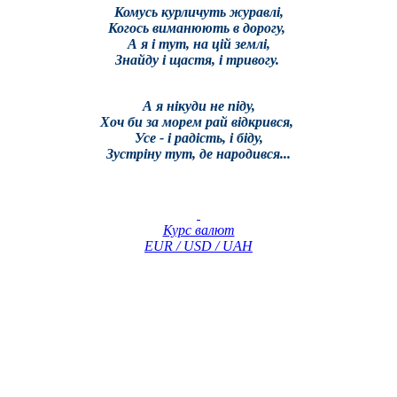
Комусь курличуть журавлі,
Когось виманюють в дорогу,
А я і тут, на цій землі,
Знайду і щастя, і тривогу.
А я нікуди не піду,
Хоч би за морем рай відкрився,
Усе - і радість, і біду,
Зустріну тут, де народився...
Курс валют
EUR / USD / UAH