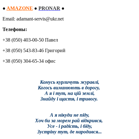
●
AMAZONE
●
PRONAR
●
Email: adamant-servis@ukr.net
Телефоны:
+38 (050) 403-00-50 Павел
+38 (050) 543-83-46 Григорий
+38 (050) 304-65-34 офис
Комусь курличуть журавлі,
Когось виманюють в дорогу,
А я і тут, на цій землі,
Знайду і щастя, і тривогу.
А я нікуди не піду,
Хоч би за морем рай відкрився,
Усе - і радість, і біду,
Зустріну тут, де народився...