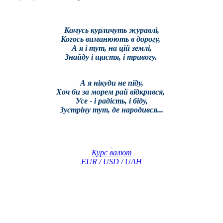
Комусь курличуть журавлі,
Когось виманюють в дорогу,
А я і тут, на цій землі,
Знайду і щастя, і тривогу.
А я нікуди не піду,
Хоч би за морем рай відкрився,
Усе - і радість, і біду,
Зустріну тут, де народився...
Курс валют
EUR / USD / UAH