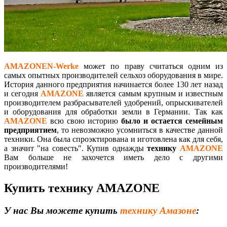
AMAZONEN-Werke
может по праву считаться одним из
самых опытных производителей сельхоз оборудования в мире.
История данного предприятия начинается более 130 лет назад
и сегодня
AMAZONE
является самым крупным и известным
производителем разбрасывателей удобрений, опрыскивателей
и оборудования для обработки земли в Германии. Так как
AMAZONE
всю свою историю
было и остается
семейным
предприятием
, то невозможно усомниться в качестве данной
техники. Она была спроэктирована и иготовлена как для себя,
а значит "на совесть". Купив однажды
технику
AMAZONE
Вам больше не захочется иметь дело с другими
производителями!
Купить технику AMAZONE
У нас Вы можете купить
технику Амазоне
: