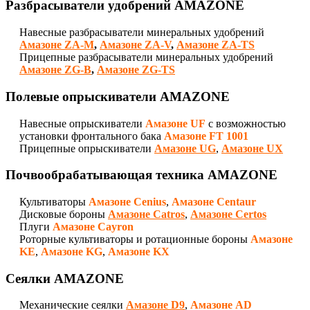
Разбрасыватели удобрений
AMAZONE
Навесные разбрасыватели минеральных удобрений
Амазоне ZA-M
,
Амазоне ZA-V
,
Амазоне ZA-TS
Прицепные разбрасыватели минеральных удобрений
Амазоне ZG-B
,
Амазоне ZG-TS
Полевые опрыскиватели
AMAZONE
Навесные опрыскиватели
Амазоне UF
с возможностью
установки фронтального бака
Амазоне FT 1001
Прицепные опрыскиватели
Амазоне UG
,
Амазоне UX
Почвообрабатывающая техника
AMAZONE
Культиваторы
Амазоне Cenius
,
Амазоне Centaur
Дисковые бороны
Амазоне Catros
,
Амазоне Certos
Плуги
Амазоне Cayron
Роторные культиваторы и ротационные бороны
Амазоне
KE
,
Амазоне KG
,
Амазоне KX
Сеялки
AMAZONE
Механические сеялки
Амазоне D9
,
Амазоне AD