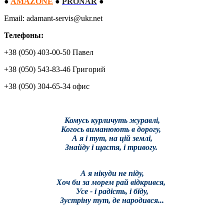
●
AMAZONE
●
PRONAR
●
Email: adamant-servis@ukr.net
Телефоны:
+38 (050) 403-00-50 Павел
+38 (050) 543-83-46 Григорий
+38 (050) 304-65-34 офис
Комусь курличуть журавлі,
Когось виманюють в дорогу,
А я і тут, на цій землі,
Знайду і щастя, і тривогу.
А я нікуди не піду,
Хоч би за морем рай відкрився,
Усе - і радість, і біду,
Зустріну тут, де народився...