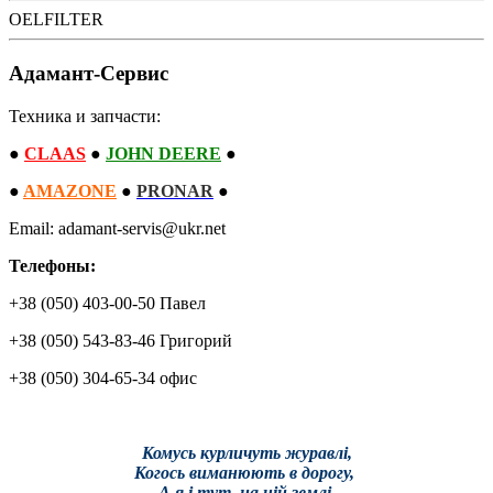
OELFILTER
Адамант-Сервис
Техника и запчасти:
●
CLAAS
●
JOHN DEERE
●
●
AMAZONE
●
PRONAR
●
Email: adamant-servis@ukr.net
Телефоны:
+38 (050) 403-00-50 Павел
+38 (050) 543-83-46 Григорий
+38 (050) 304-65-34 офис
Комусь курличуть журавлі,
Когось виманюють в дорогу,
А я і тут, на цій землі,