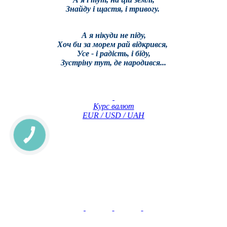
Знайду і щастя, і тривогу.
А я нікуди не піду,
Хоч би за морем рай відкрився,
Усе - і радість, і біду,
Зустріну тут, де народився...
Курс валют
EUR / USD / UAH
КНОПКА
ЗВ'ЯЗКУ