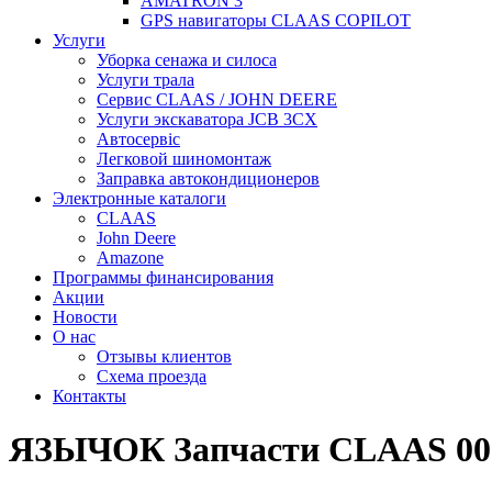
AMATRON 3
GPS навигаторы CLAAS COPILOT
Услуги
Уборка сенажа и силоса
Услуги трала
Сервис CLAAS / JOHN DEERE
Услуги экскаватора JCB 3CX
Автосервіс
Легковой шиномонтаж
Заправка автокондиционеров
Электронные каталоги
CLAAS
John Deere
Amazone
Программы финансирования
Акции
Новости
О нас
Отзывы клиентов
Схема проезда
Контакты
ЯЗЫЧОК Запчасти CLAAS 00