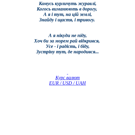
Комусь курличуть журавлі,
Когось виманюють в дорогу,
А я і тут, на цій землі,
Знайду і щастя, і тривогу.
А я нікуди не піду,
Хоч би за морем рай відкрився,
Усе - і радість, і біду,
Зустріну тут, де народився...
Курс валют
EUR / USD / UAH