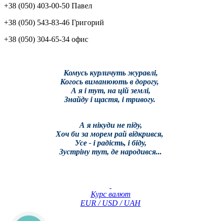
+38 (050) 403-00-50 Павел
+38 (050) 543-83-46 Григорий
+38 (050) 304-65-34 офис
Комусь курличуть журавлі,
Когось виманюють в дорогу,
А я і тут, на цій землі,
Знайду і щастя, і тривогу.
А я нікуди не піду,
Хоч би за морем рай відкрився,
Усе - і радість, і біду,
Зустріну тут, де народився...
Курс валют
EUR / USD / UAH