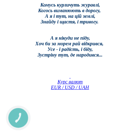
Комусь курличуть журавлі,
Когось виманюють в дорогу,
А я і тут, на цій землі,
Знайду і щастя, і тривогу.
А я нікуди не піду,
Хоч би за морем рай відкрився,
Усе - і радість, і біду,
Зустріну тут, де народився...
Курс валют
EUR / USD / UAH
КНОПКА
ЗВ'ЯЗКУ