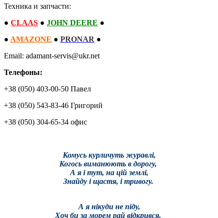
Техника и запчасти:
●
CLAAS
●
JOHN DEERE
●
●
AMAZONE
●
PRONAR
●
Email: adamant-servis@ukr.net
Телефоны:
+38 (050) 403-00-50 Павел
+38 (050) 543-83-46 Григорий
+38 (050) 304-65-34 офис
Комусь курличуть журавлі,
Когось виманюють в дорогу,
А я і тут, на цій землі,
Знайду і щастя, і тривогу.
А я нікуди не піду,
Хоч би за морем рай відкрився,