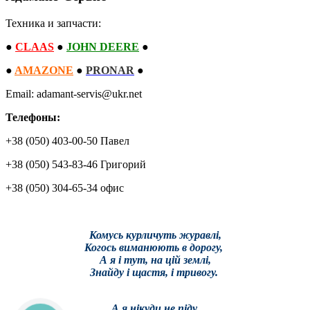
Техника и запчасти:
●
CLAAS
●
JOHN DEERE
●
●
AMAZONE
●
PRONAR
●
Email: adamant-servis@ukr.net
Телефоны:
+38 (050) 403-00-50 Павел
+38 (050) 543-83-46 Григорий
+38 (050) 304-65-34 офис
Комусь курличуть журавлі,
Когось виманюють в дорогу,
А я і тут, на цій землі,
Знайду і щастя, і тривогу.
А я нікуди не піду,