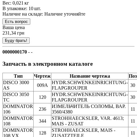
Вес: 0,021 кг
В упаковке: 10 шт.
Наличие на складе:
Наличие уточняйте
Ваша цена
231,34 грн
0000000170
- -
Запчасть в электронном каталоге
Тип
Чертеж
Название чертежа
Поз
DISCO 3000
HYDR.SCHWENKEINRICHTUNG-
009A
30
AS
FLAPGROUPER
DISCO 3050
HYDR.SCHWENKEINRICHTUNG-
120
30
TC
FLAPGROUPER
DOMINATOR
ИЗМЕЛЬЧИТЕЛЬ СОЛОМЫ, ВАР.
236
11
106
3560/4380
DOMINATOR
STROHHAECKSLER, VAR. 4613;
344
11
108
MAIS - ZUSAT
DOMINATOR
STROHHAECKSLER, MAIS -
128
11
108 VX
ZUSATZTEILE