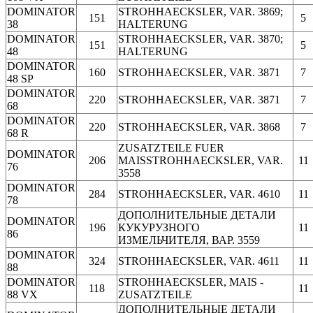
DOMINATOR
STROHHAECKSLER, VAR. 3869;
151
5
38
HALTERUNG
DOMINATOR
STROHHAECKSLER, VAR. 3870;
151
5
48
HALTERUNG
DOMINATOR
160
STROHHAECKSLER, VAR. 3871
7
48 SP
DOMINATOR
220
STROHHAECKSLER, VAR. 3871
7
68
DOMINATOR
220
STROHHAECKSLER, VAR. 3868
7
68 R
ZUSATZTEILE FUER
DOMINATOR
206
MAISSTROHHAECKSLER, VAR.
11
76
3558
DOMINATOR
284
STROHHAECKSLER, VAR. 4610
11
78
ДОПОЛНИТЕЛЬНЫЕ ДЕТАЛИ
DOMINATOR
196
КУКУРУЗНОГО
11
86
ИЗМЕЛЬЧИТЕЛЯ, ВАР. 3559
DOMINATOR
324
STROHHAECKSLER, VAR. 4611
11
88
DOMINATOR
STROHHAECKSLER, MAIS -
118
11
88 VX
ZUSATZTEILE
ДОПОЛНИТЕЛЬНЫЕ ДЕТАЛИ