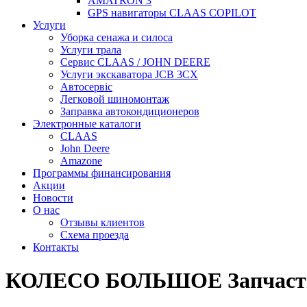
AMATRON 3
GPS навигаторы CLAAS COPILOT
Услуги
Уборка сенажа и силоса
Услуги трала
Сервис CLAAS / JOHN DEERE
Услуги экскаватора JCB 3CX
Автосервіс
Легковой шиномонтаж
Заправка автокондиционеров
Электронные каталоги
CLAAS
John Deere
Amazone
Программы финансирования
Акции
Новости
О нас
Отзывы клиентов
Схема проезда
Контакты
КОЛЕСО БОЛЬШОЕ Запчасти