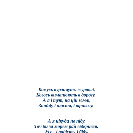
Комусь курличуть журавлі,
Когось виманюють в дорогу,
А я і тут, на цій землі,
Знайду і щастя, і тривогу.
А я нікуди не піду,
Хоч би за морем рай відкрився,
Усе - і радість, і біду,