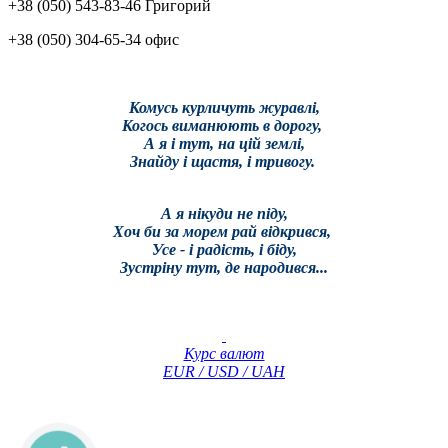
+38 (050) 543-83-46 Григорий
+38 (050) 304-65-34 офис
Комусь курличуть журавлі,
Когось виманюють в дорогу,
А я і тут, на цій землі,
Знайду і щастя, і тривогу.
А я нікуди не піду,
Хоч би за морем рай відкрився,
Усе - і радість, і біду,
Зустріну тут, де народився...
Курс валют
EUR / USD / UAH