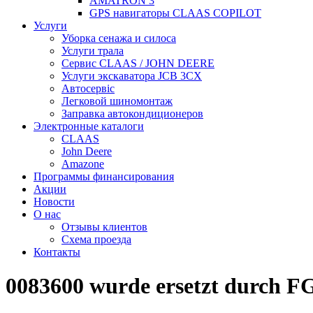
AMATRON 3
GPS навигаторы CLAAS COPILOT
Услуги
Уборка сенажа и силоса
Услуги трала
Сервис CLAAS / JOHN DEERE
Услуги экскаватора JCB 3CX
Автосервіс
Легковой шиномонтаж
Заправка автокондиционеров
Электронные каталоги
CLAAS
John Deere
Amazone
Программы финансирования
Акции
Новости
О нас
Отзывы клиентов
Схема проезда
Контакты
0083600 wurde ersetzt durch