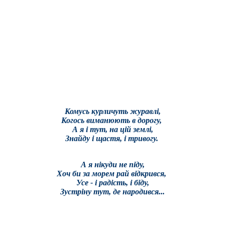
Комусь курличуть журавлі,
Когось виманюють в дорогу,
А я і тут, на цій землі,
Знайду і щастя, і тривогу.
А я нікуди не піду,
Хоч би за морем рай відкрився,
Усе - і радість, і біду,
Зустріну тут, де народився...