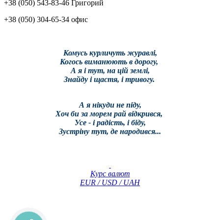
+38 (050) 543-83-46 Григорий
+38 (050) 304-65-34 офис
Комусь курличуть журавлі,
Когось виманюють в дорогу,
А я і тут, на цій землі,
Знайду і щастя, і тривогу.
А я нікуди не піду,
Хоч би за морем рай відкрився,
Усе - і радість, і біду,
Зустріну тут, де народився...
Курс валют
EUR / USD / UAH