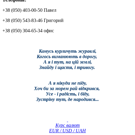
+38 (050) 403-00-50 Павел
+38 (050) 543-83-46 Григорий
+38 (050) 304-65-34 офис
Комусь курличуть журавлі,
Когось виманюють в дорогу,
А я і тут, на цій землі,
Знайду і щастя, і тривогу.
А я нікуди не піду,
Хоч би за морем рай відкрився,
Усе - і радість, і біду,
Зустріну тут, де народився...
Курс валют
EUR / USD / UAH