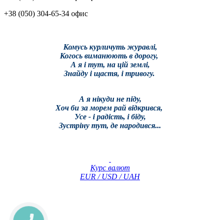
+38 (050) 304-65-34 офис
Комусь курличуть журавлі,
Когось виманюють в дорогу,
А я і тут, на цій землі,
Знайду і щастя, і тривогу.
А я нікуди не піду,
Хоч би за морем рай відкрився,
Усе - і радість, і біду,
Зустріну тут, де народився...
Курс валют
EUR / USD / UAH