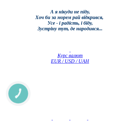
А я нікуди не піду,
Хоч би за морем рай відкрився,
Усе - і радість, і біду,
Зустріну тут, де народився...
Курс валют
EUR / USD / UAH
КНОПКА
ЗВ'ЯЗКУ