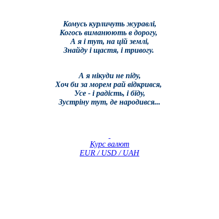
Комусь курличуть журавлі,
Когось виманюють в дорогу,
А я і тут, на цій землі,
Знайду і щастя, і тривогу.
А я нікуди не піду,
Хоч би за морем рай відкрився,
Усе - і радість, і біду,
Зустріну тут, де народився...
Курс валют
EUR / USD / UAH