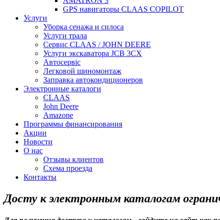
AMATRON 3
GPS навигаторы CLAAS COPILOT
Услуги
Уборка сенажа и силоса
Услуги трала
Сервис CLAAS / JOHN DEERE
Услуги экскаватора JCB 3CX
Автосервіс
Легковой шиномонтаж
Заправка автокондиционеров
Электронные каталоги
CLAAS
John Deere
Amazone
Программы финансирования
Акции
Новости
О нас
Отзывы клиентов
Схема проезда
Контакты
Досту к электронным каталогам ограни