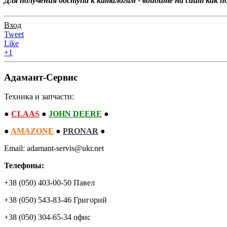
Для получения доступа к каталогам - войдите на сайт как 
Вход
Tweet
Like
+1
Адамант-Сервис
Техника и запчасти:
●
CLAAS
●
JOHN DEERE
●
●
AMAZONE
●
PRONAR
●
Email: adamant-servis@ukr.net
Телефоны:
+38 (050) 403-00-50 Павел
+38 (050) 543-83-46 Григорий
+38 (050) 304-65-34 офис